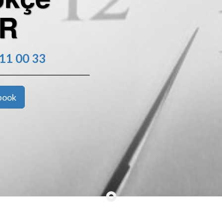
R
11 00 33
book