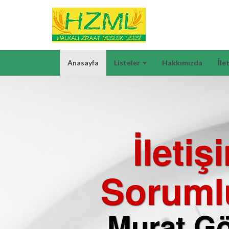
Anasayfa
Listeler
Hakkımızda
İle
İletiş
Soruml
Murat G