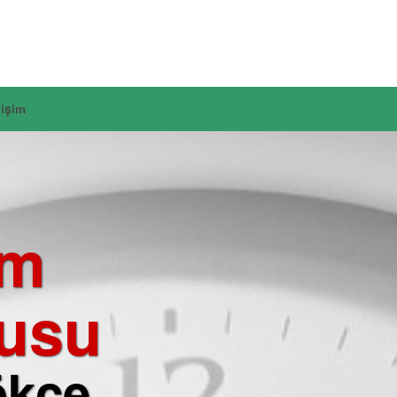
tişim
im
usu
ökçe